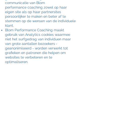
communicatie van
Blom
perf
or
mance
coaching
zowel op haar
eigen site als op haar partnersites
persoonlijker te maken en beter af te
stemmen op de wensen van de individuele
klant.
Blom Perf
or
mance
Coaching
maakt
gebruik van Analytics cookies waarmee
niet het surfgedrag van individuen maar
van grote aantallen bezoekers ‐
geanonimiseerd ‐ worden verwerkt tot
grafieken en patronen die helpen om
websites te verbeteren en te
optimaliseren.
4. Vragen
Bezoekers kunnen met hun vragen over
deze Privacy Policy terecht bij
Blom
Perf
or
mance
Coaching
, de
contactgegevens staan vermeld op de
website die genoemd wordt in artikel 1 van
deze Privacy Policy.
5. Disclaimer
Blom Perf
or
mance
Coaching
is gerechtigd