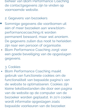
beheer van Blom
Performance
Coaching
de contactgegevens zijn te vinden op
voornoemde website.
2. Gegevens van bezoekers
Sommige gegevens die voortkomen uit
één of meer bezoeken aan
www.blom-
performancecoaching.nl
worden
permanent bewaard, maar wel anoniem.
De gegevens zullen dus nooit te herleiden
zijn naar een persoon of organisatie.
Blom Performance
Coaching
zorgt voor
een goede beveiliging van de opgeslagen
gegevens.
3. Cookies
Blom Perf
or
mance
Coaching
maakt
gebruik van functionele cookies om de
functionaliteit van bepaalde pagina's van
de website te optimaliseren. Cookies zijn
kleine tekstbestanden die door een pagina
van de website op de computer van de
bezoeker worden geplaatst. In zo'n cookie
wordt informatie opgeslagen zoals
bepaalde voorkeuren van de bezoeker.